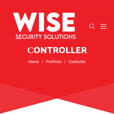
СONTROLLER
Home
/
Portfolio
/
Сontroller