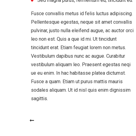
Sed magna purus, fermentum eu, tincidunt eu.
Fusce convallis metus id felis luctus adipiscing.
Pellentesque egestas, neque sit amet convallis
pulvinar, justo nulla eleifend augue, ac auctor orci
leo non est. Quis a que id mi. Ut tincidunt
tincidunt erat. Etiam feugiat lorem non metus.
Vestibulum dapibus nunc ac augue. Curabitur
vestibulum aliquam leo. Praesent egestas neqi
ue eu enim. In hac habitasse platea dictumst.
Fusce a quam. Etiam ut purus mattis mauris
sodales aliquam. Ut id nisl quis enim dignissim
sagittis.
PREV