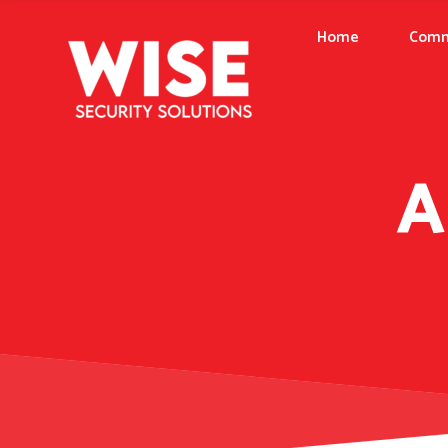
Home
Comm
A