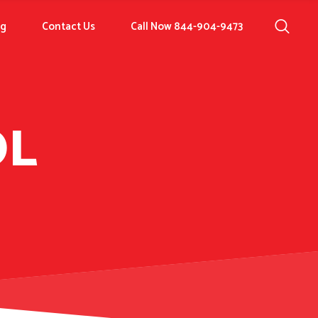
og
Contact Us
Call Now 844-904-9473
OL