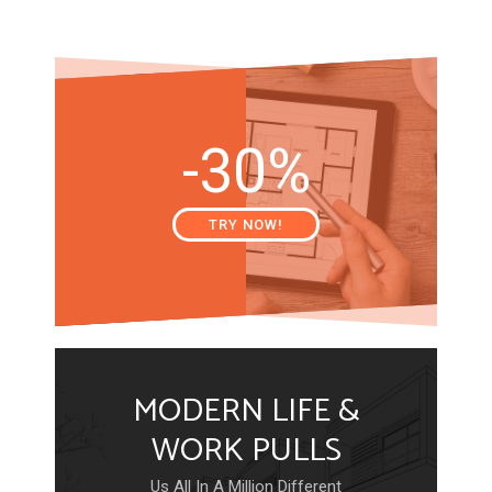
-30%
TRY NOW!
MODERN LIFE &
WORK PULLS
Us All In A Million Different