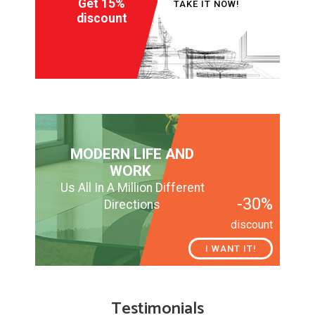
Get 15%
TAKE IT NOW!
discount
MODERN LIFE AND
WORK
Us All In A Million Different
-30%
Directions
discount
I WANT IT!
Testimonials