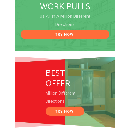
WORK PULLS
Us All In A Million Different
Directions
TRY NOW!
BEST
OFFER
Million Different
Directions
TRY NOW!