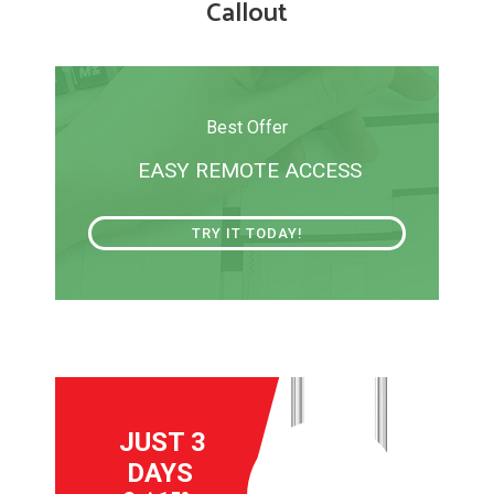
Callout
Best Offer
EASY REMOTE ACCESS
TRY IT TODAY!
JUST 3
DAYS